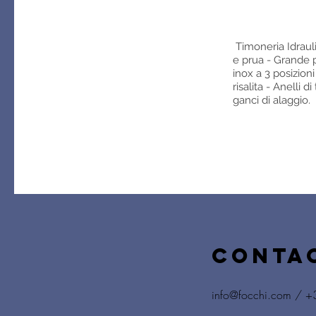
Timoneria Idraul
e prua - Grande 
inox a 3 posizion
risalita - Anelli di
ganci di alaggio.
CONTA
info@focchi.com
/ +