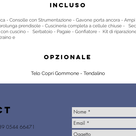
INCLUSO
ica - Consolle con Strumentazione - Gavone porta ancora - Ampi
prolunga prendisole - Cuscineria completa a cellule chiuse - Sed
i con cuscino - Serbatoio - Pagaie - Gonfiatore - Kit di riparazione
 traino e
OPZIONALE
Telo Copri Gommone - Tendalino
CT
39 0544 66471