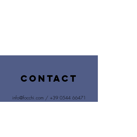
CONTACT
info@focchi.com
/
+39 0544 66471
Via Cesarea, 172 - 48121 Ravenna
ITALIA